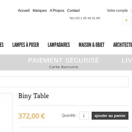
Accueil
Marques
A Propos
Contact
Votre compte
Tel:
+33 1 45 49 31 89
fr
ES
LAMPES À POSER
LAMPADAIRES
MAISON & OBJET
ARCHITECTU
Biny Table
372,00 €
Quantité :
ajouter au panier