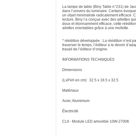
La lampe de table (Biny Table n°231) de Jacq
dans l’univers du luminaire. Certains évoqu
un objet minimaliste radicalement efficace. 
lecture, Biny l’a conçue avec des aillettes qui
doux et étonnamment efficace, cette rééditio
ailettes orientables grâce à une mollette.
* réédition développée : La réédition n’est p
traverser le temps, l’éditeur a le devoir d’ad
travail de l’éditeur d’origine.
INFORMATIONS TECHNIQUES
Dimensions
(LxPxH en cm) : 32.5 x 18.5 x 32.5
Matériaux
Acier, Aluminium
Électricité
CLII - Module LED amovible 10W-2700K