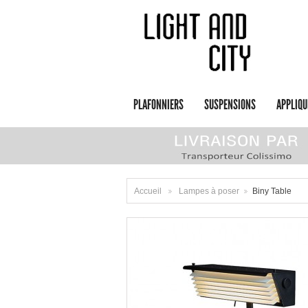
PLAFONNIERS
SUSPENSIONS
APPLIQU
Accueil
Lampes à poser
Biny Table
>
>