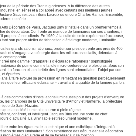
jeur de la période des Trente glorieuses. À la différence des autres
 industriel en série) et a collaboré avec certains des meilleurs jeunes
 Gustave Gauthier, Jean Boris Lacroix ou encore Charles Ramos. Ensemble,
moderne de série.
Arts Décoratifs de Paris, Jacques Biny s’installe dans un premier temps à
tier de décorateur. Confronté au manque de luminaires sur ses chantiers, il
l propose à ses clients. En 1950, à la suite de cette expérience fructueuse,
lus tard son propre atelier de fabrication d’éclairage moderne, Luminalite.
ous les grands salons nationaux, produit sur près de trente ans près de 400
ult et s’engage avec énergie dans les milieux associatifs, défendant à
ge contemporain.
 " créé une gamme " d’appareils d’éclairage rationnels " sophistiquée
s matériaux de pointe comme la tôle micro-perforée ou le plexiglas. Sous son
ent. La fonction et la sobriété des lignes sont primordiales : l’objet par son
 et épurées.
 ans à faire évoluer sa profession en remettant en question perpétuellement
és que leur efficacité éclairante – travaillant la qualité de la lumière parfois
à des commandes d’installations lumineuses pour des projets d’envergure
les chambres de la Cité universitaire d’Antony et Nanterre, la préfecture
ntique de Saint Nazaire.
 que la société Luminalite tourne à plein régime.
érent, cohérent, et intelligent. Jacques Biny est une sorte de chef
ujours d’actualité. La Biny Table est résolument moderne.
ilibre entre les rigueurs de la technique et une esthétique s’intégrant à
création de mes luminaires ". Son expérience des débuts dans la décoration
 problèmes d’éclairage et de se focaliser sur sa fonction.