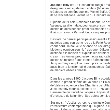
Jacques Biny
est un luminariste français ma
designers, il est également éditeur (fabricant
créateurs de son époque tels Michel Buffet,
ils se lancent dans l’aventure du luminaire 
Diplômé de l’École Nationale Supérieure des 
Valence, sa ville natale, pour exercer son mé
décide de dessiner ses premiers modèles qu’i
il fait son retour à Paris et fonde cinq ans p
Dès lors, ce dernier participe assidûment à t
modèles dans son usine rue de la Folie Regna
coeur perdu la nouvelle science de l’éclaira
Moderne et précurseur, le " designer-éditeur
destinée à la maison et exploite les dernier
crayon, les formes progressent et se radicalis
design se résume à des formes élémentaires,
Jacques Biny s’emploie durant près de trente
aussi bien la fonctionnalité des modèles réalis
de manière obsessionnelle.
Dans les années 1960, Jacques Biny accède 
comme le grand cinéma de Valence Le Palace, 
de Valence ou encore les Chantiers de l’Atla
Jacques Biny meurt subitement en 1976, alors
L’ensemble du travail de Jacques Biny est diff
d’orchestre de la lumière. Ses objets sont to
Ses mots : " c’est la recherche d’un juste équ
l’architecture contemporaine qui a guidé la 
lui permit de considérer avec pragmatisme les