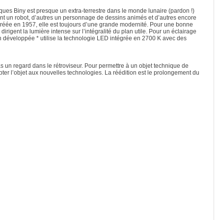
ues Biny est presque un extra-terrestre dans le monde lunaire (pardon !)
ent un robot, d’autres un personnage de dessins animés et d’autres encore
Créée en 1957, elle est toujours d’une grande modernité. Pour une bonne
 dirigent la lumière intense sur l’intégralité du plan utile. Pour un éclairage
n développée * utilise la technologie LED intégrée en 2700 K avec des
as un regard dans le rétroviseur. Pour permettre à un objet technique de
apter l’objet aux nouvelles technologies. La réédition est le prolongement du