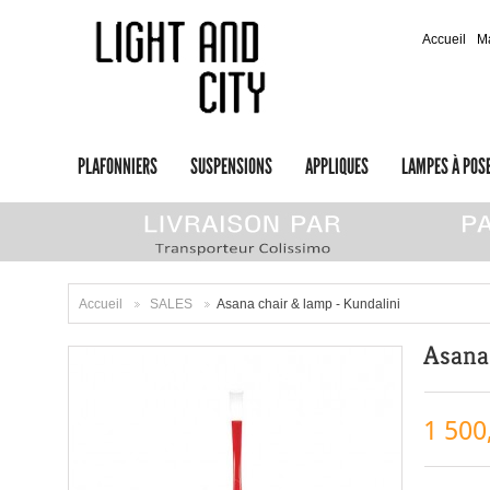
Accueil
M
PLAFONNIERS
SUSPENSIONS
APPLIQUES
LAMPES À POS
Accueil
SALES
Asana chair & lamp - Kundalini
>
>
Asana
1 500