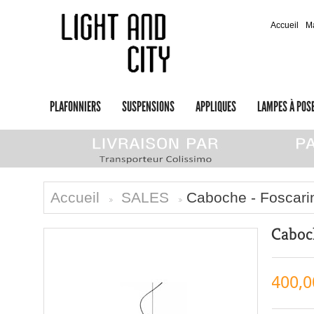
Accueil
M
PLAFONNIERS
SUSPENSIONS
APPLIQUES
LAMPES À POS
Accueil
SALES
Caboche - Foscari
>
>
Caboc
400,0