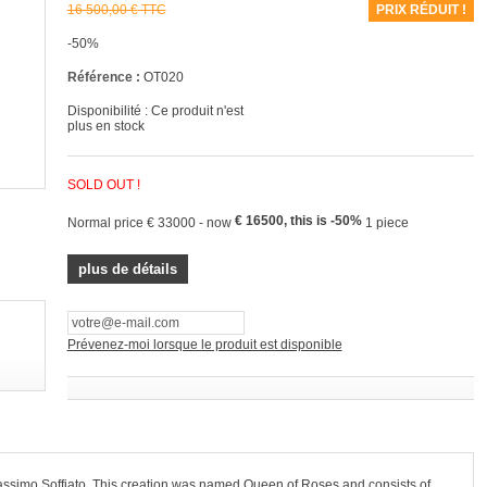
16 500,00 €
TTC
PRIX RÉDUIT !
-50%
Référence :
OT020
Disponibilité :
Ce produit n'est
plus en stock
SOLD OUT !
€ 16500, this is -50%
Normal price € 33000 - now
1 piece
plus de détails
Prévenez-moi lorsque le produit est disponible
Massimo Soffiato. This creation was named Queen of Roses and consists of