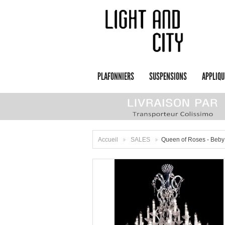
PLAFONNIERS
SUSPENSIONS
APPLIQU
Accueil
SALES
Queen of Roses - Beby 
>
>