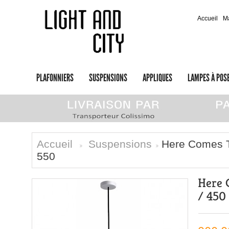
Accueil
M
PLAFONNIERS
SUSPENSIONS
APPLIQUES
LAMPES À POS
Accueil
Suspensions
Here Comes T
>
>
550
Here 
/ 450